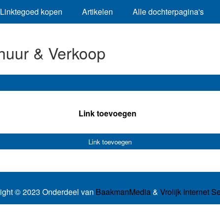
Linktegoed kopen
Artikelen
Alle dochterpagina's
huur & Verkoop
Link toevoegen
Link toevoegen
ight © 2023 Onderdeel van
BaakmanMedia
&
Vrolijk Internet S