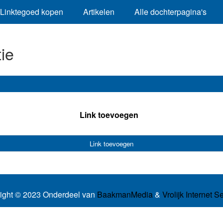
Linktegoed kopen
Artikelen
Alle dochterpagina's
ie
Link toevoegen
Link toevoegen
ight © 2023 Onderdeel van
BaakmanMedia
&
Vrolijk Internet S