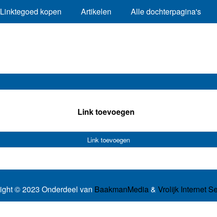
Linktegoed kopen
Artikelen
Alle dochterpagina's
Link toevoegen
Link toevoegen
ight © 2023 Onderdeel van
BaakmanMedia
&
Vrolijk Internet S