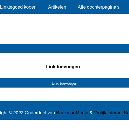
Linktegoed kopen
Artikelen
Alle dochterpagina's
Link toevoegen
Link toevoegen
ight © 2023 Onderdeel van
BaakmanMedia
&
Vrolijk Internet S